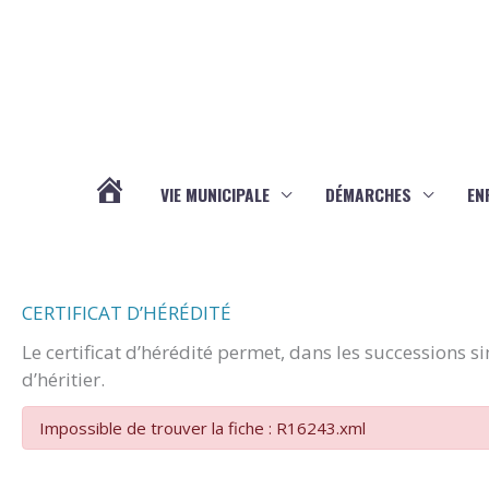
Aller au contenu
Aller au pied de page
VIE MUNICIPALE
DÉMARCHES
EN
ACTUALITÉS
CERTIFICAT D’HÉRÉDITÉ
Le certificat d’hérédité permet, dans les successions s
d’héritier.
Impossible de trouver la fiche : R16243.xml