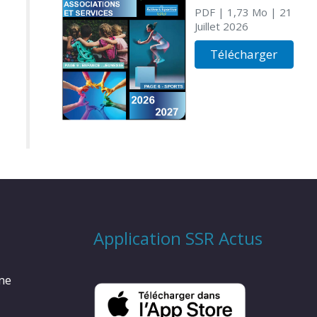
PDF
| 1,73 Mo
| 21
Juillet 2026
Télécharger
Application SSR Actus
rme