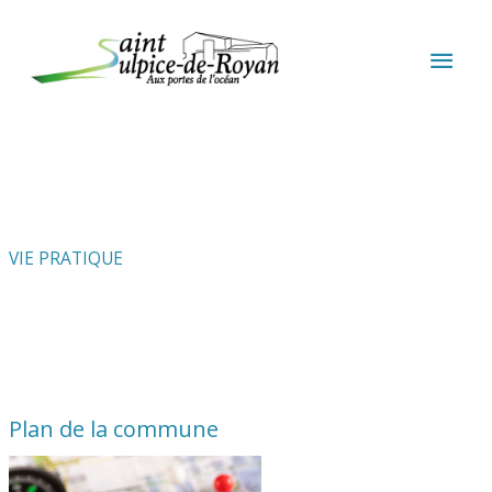
Aller au contenu
Aller au pied de page
MEN
PRIN
VIE PRATIQUE
Plan de la commune