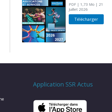
PDF
| 1,73 Mo
| 21
Juillet 2026
Télécharger
Application SSR Actus
rme