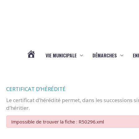
Aller au contenu
Aller au pied de page
VIE MUNICIPALE
DÉMARCHES
EN
ACTUALITÉS
CERTIFICAT D’HÉRÉDITÉ
Le certificat d’hérédité permet, dans les successions s
d’héritier.
Impossible de trouver la fiche : R50296.xml