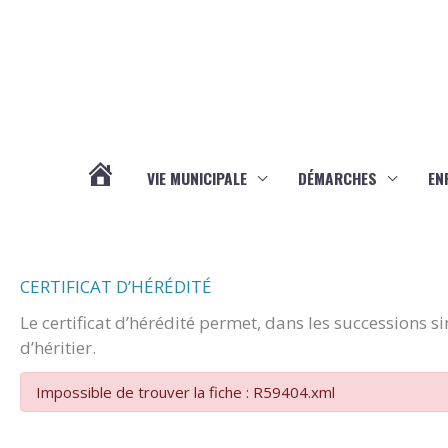
Aller au contenu
Aller au pied de page
VIE MUNICIPALE
DÉMARCHES
EN
ACTUALITÉS
CERTIFICAT D’HÉRÉDITÉ
Le certificat d’hérédité permet, dans les successions s
d’héritier.
Impossible de trouver la fiche : R59404.xml