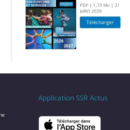
PDF
| 1,73 Mo
| 21
Juillet 2026
Télécharger
Application SSR Actus
rme