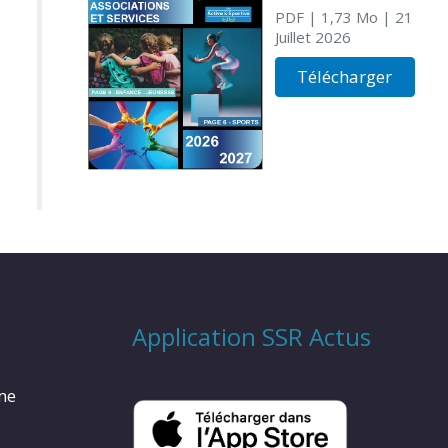
PDF
| 1,73 Mo
| 21
Juillet 2026
Télécharger
Application SSR Actus
rme