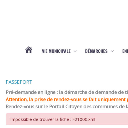
Aller au contenu
Aller au pied de page
VIE MUNICIPALE
DÉMARCHES
EN
ACTUALITÉS
PASSEPORT
Pré-demande en ligne : la démarche de demande de titr
Attention, la prise de rendez-vous se fait uniquement p
Rendez-vous sur le Portail Citoyen des communes de l
Impossible de trouver la fiche : F21000.xml