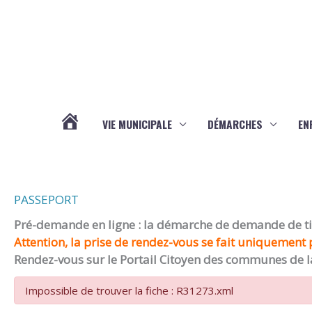
Aller au contenu
Aller au pied de page
VIE MUNICIPALE
DÉMARCHES
EN
ACTUALITÉS
PASSEPORT
Pré-demande en ligne : la démarche de demande de titr
Attention, la prise de rendez-vous se fait uniquement p
Rendez-vous sur le Portail Citoyen des communes de l
Impossible de trouver la fiche : R31273.xml