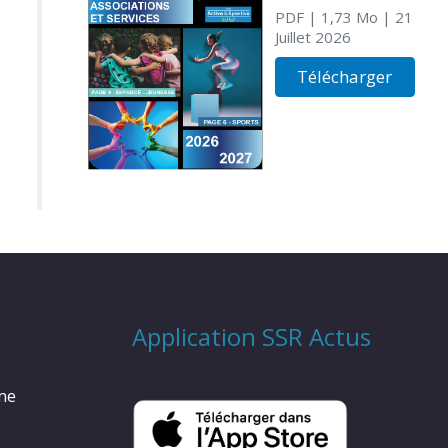
PDF
| 1,73 Mo
| 21
Juillet 2026
Télécharger
Application SSR Actus
rme