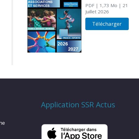
PDF
| 1,73 Mo
| 21
Juillet 2026
Télécharger
Application SSR Actus
rme