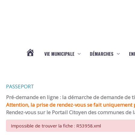
Aller au contenu
Aller au pied de page
VIE MUNICIPALE
DÉMARCHES
EN
ACTUALITÉS
PASSEPORT
Pré-demande en ligne : la démarche de demande de titr
Attention, la prise de rendez-vous se fait uniquement p
Rendez-vous sur le Portail Citoyen des communes de l
Impossible de trouver la fiche : R53958.xml