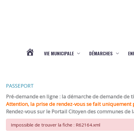
Aller au contenu
Aller au pied de page
VIE MUNICIPALE
DÉMARCHES
EN
ACTUALITÉS
PASSEPORT
Pré-demande en ligne : la démarche de demande de titr
Attention, la prise de rendez-vous se fait uniquement p
Rendez-vous sur le Portail Citoyen des communes de l
Impossible de trouver la fiche : R62164.xml