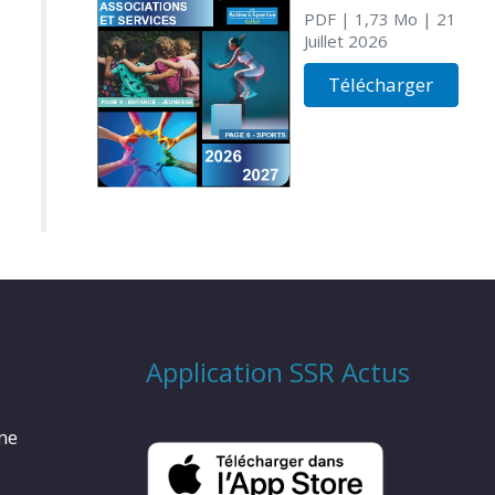
PDF
| 1,73 Mo
| 21
Juillet 2026
Télécharger
Application SSR Actus
rme