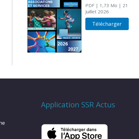
PDF
| 1,73 Mo
| 21
Juillet 2026
Télécharger
Application SSR Actus
rme