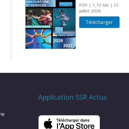
PDF
| 1,73 Mo
| 21
Juillet 2026
Télécharger
Application SSR Actus
rme