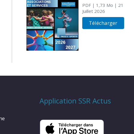
PDF
| 1,73 Mo
| 21
Juillet 2026
Télécharger
Application SSR Actus
rme