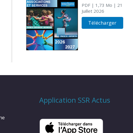
PDF
| 1,73 Mo
| 21
Juillet 2026
Télécharger
Application SSR Actus
rme