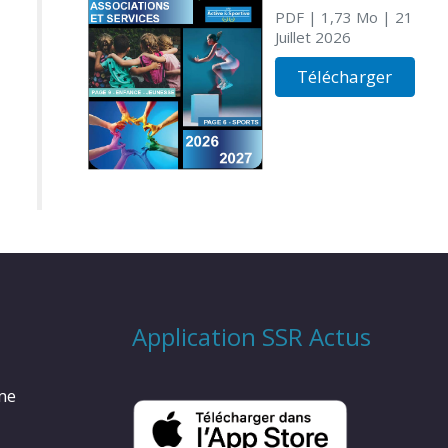
PDF
| 1,73 Mo
| 21
Juillet 2026
Télécharger
Application SSR Actus
rme