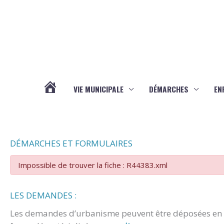
Aller au contenu
Aller au pied de page
VIE MUNICIPALE
DÉMARCHES
EN
ACTUALITÉS
DÉMARCHES ET FORMULAIRES
Impossible de trouver la fiche : R44383.xml
LES DEMANDES :
Les demandes d’urbanisme peuvent être déposées en m