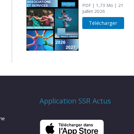
PDF
| 1,73 Mo
| 21
Juillet 2026
Télécharger
Application SSR Actus
rme