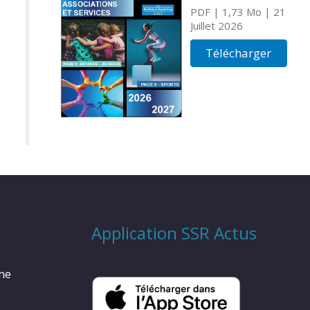
PDF
| 1,73 Mo
| 21
Juillet 2026
Télécharger
Application SSR Actus
rme