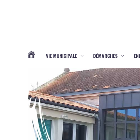
Aller au contenu
Aller au pied de page
VIE MUNICIPALE
DÉMARCHES
EN
ACTUALITÉS