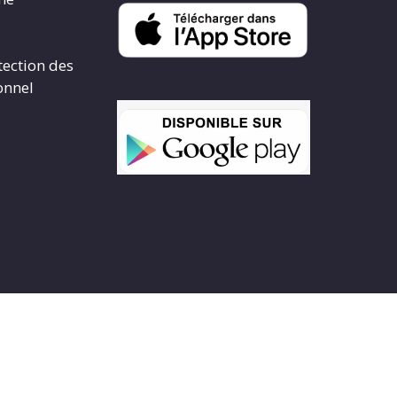
tection des
onnel