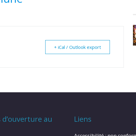
+ iCal / Outlook export
 d’ouverture au
Liens
Accessibilité : non confo