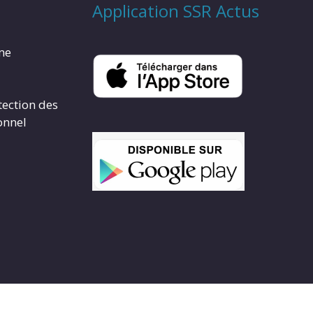
Application SSR Actus
rme
tection des
onnel