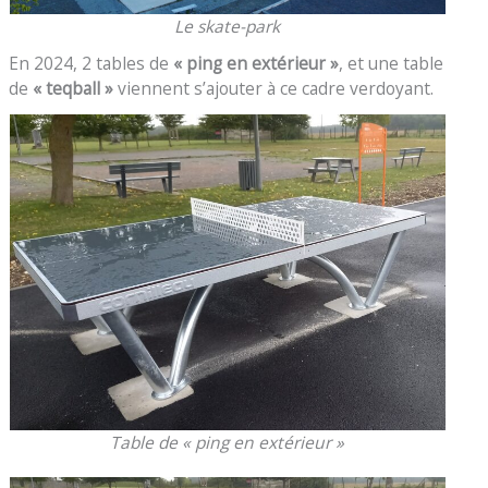
Le skate-park
En 2024, 2 tables de
« ping en extérieur »
, et une table
de
« teqball »
viennent s’ajouter à ce cadre verdoyant.
Table de « ping en extérieur »