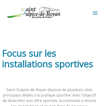
Aller au contenu
Aller au pied de page
MEN
PRIN
Focus sur les
installations sportives
Saint-Sulpice-de-Royan dispose de plusieurs sites
principaux dédiés à la pratique sportive. Avec l’objectif
de diversifier son offre sportive, la commune a rénové
ses installations et investi dans de nouveaux