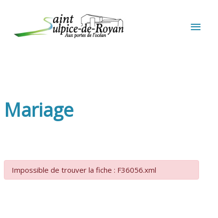
Aller au contenu
Aller au pied de page
MEN
PRIN
Mariage
Impossible de trouver la fiche : F36056.xml