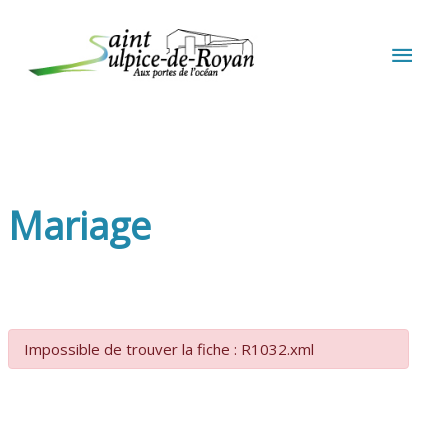
Aller au contenu
Aller au pied de page
MEN
PRIN
Mariage
Impossible de trouver la fiche : R1032.xml