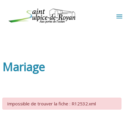
Aller au contenu
Aller au pied de page
MEN
PRIN
Mariage
Impossible de trouver la fiche : R12532.xml