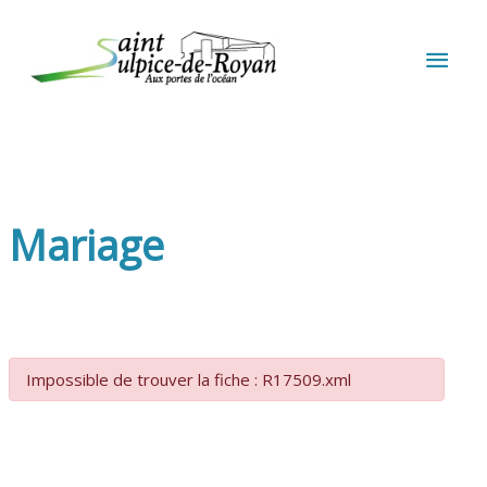
Aller au contenu
Aller au pied de page
MEN
PRIN
Mariage
Impossible de trouver la fiche : R17509.xml