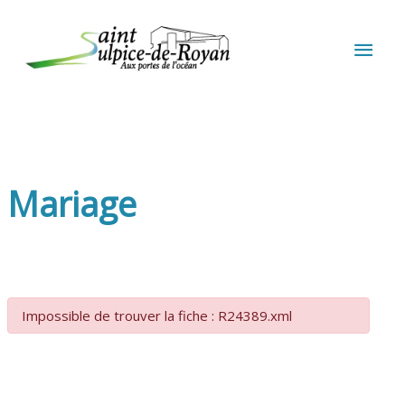
Aller au contenu
Aller au pied de page
MEN
PRIN
Mariage
Impossible de trouver la fiche : R24389.xml