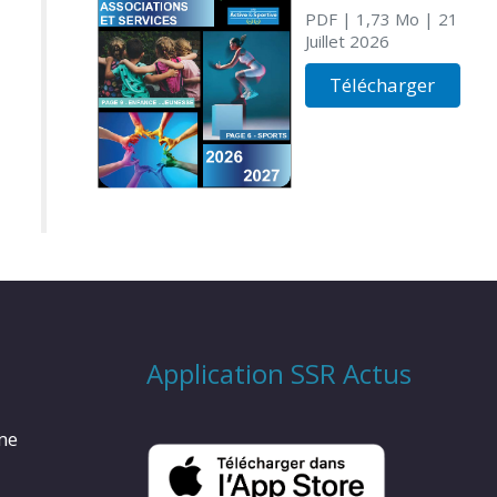
PDF
| 1,73 Mo
| 21
Juillet 2026
Télécharger
Application SSR Actus
rme