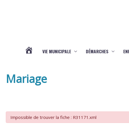
Aller au contenu
Aller au pied de page
VIE MUNICIPALE
DÉMARCHES
EN
ACTUALITÉS
Mariage
Impossible de trouver la fiche : R31171.xml