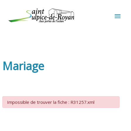
Aller au contenu
Aller au pied de page
MEN
PRIN
Mariage
Impossible de trouver la fiche : R31257.xml