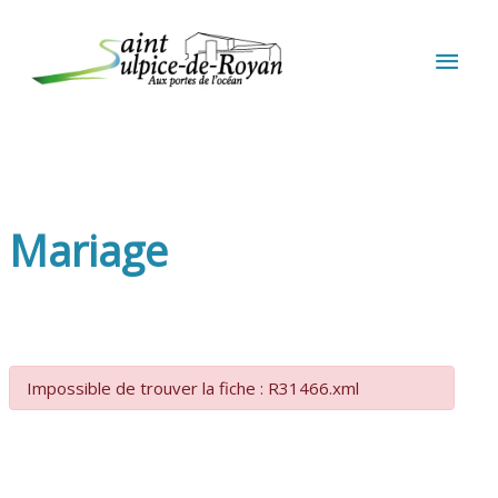
Aller au contenu
Aller au pied de page
MEN
PRIN
Mariage
Impossible de trouver la fiche : R31466.xml