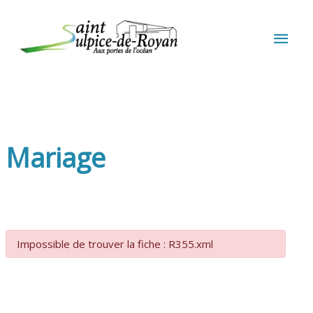
Aller au contenu
Aller au pied de page
MEN
PRIN
Mariage
Impossible de trouver la fiche : R355.xml