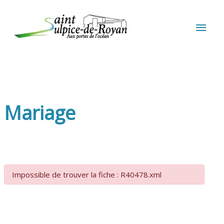
Aller au contenu
Aller au pied de page
MEN
PRIN
Mariage
Impossible de trouver la fiche : R40478.xml