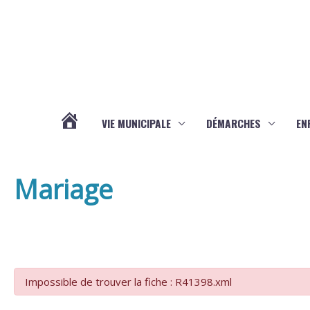
Aller au contenu
Aller au pied de page
VIE MUNICIPALE
DÉMARCHES
EN
ACTUALITÉS
Mariage
Impossible de trouver la fiche : R41398.xml