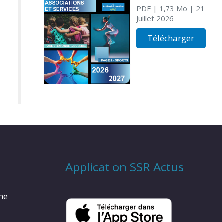
PDF
| 1,73 Mo
| 21
Juillet 2026
Télécharger
Application SSR Actus
rme