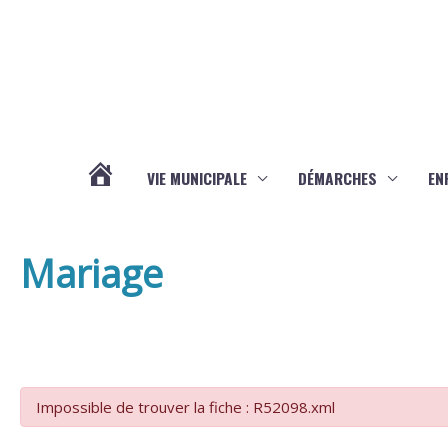
Aller au contenu
Aller au pied de page
VIE MUNICIPALE
DÉMARCHES
EN
ACTUALITÉS
Mariage
Impossible de trouver la fiche : R52098.xml