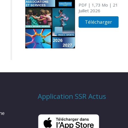
PDF
| 1,73 Mo
| 21
Juillet 2026
Télécharger
Application SSR Actus
rme