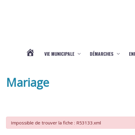
Aller au contenu
Aller au pied de page
VIE MUNICIPALE
DÉMARCHES
EN
ACTUALITÉS
Mariage
Impossible de trouver la fiche : R53133.xml