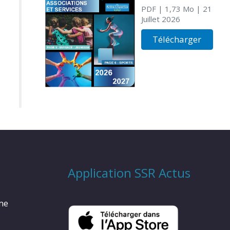
PDF
| 1,73 Mo
| 21
Juillet 2026
Télécharger
Application SSR Actus
rme