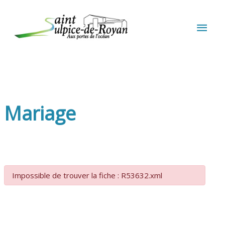
Aller au contenu
Aller au pied de page
MEN
PRIN
Mariage
Impossible de trouver la fiche : R53632.xml