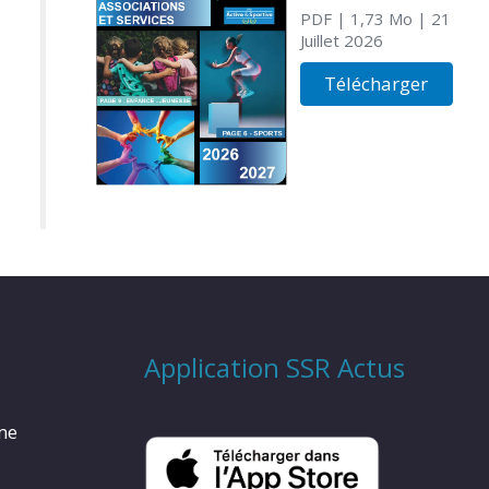
PDF
| 1,73 Mo
| 21
Juillet 2026
Télécharger
Application SSR Actus
rme