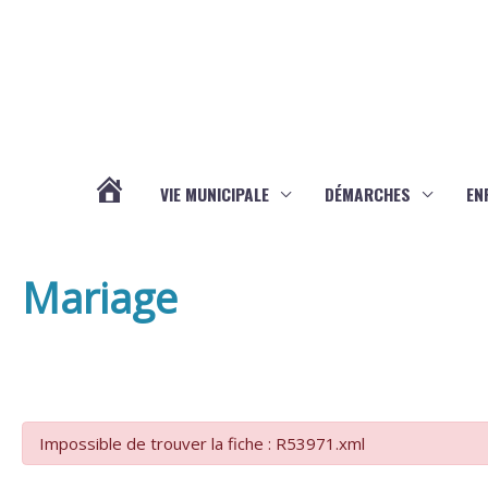
Aller au contenu
Aller au pied de page
VIE MUNICIPALE
DÉMARCHES
EN
ACTUALITÉS
Mariage
Impossible de trouver la fiche : R53971.xml