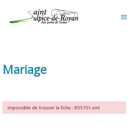
Aller au contenu
Aller au pied de page
MEN
PRIN
Mariage
Impossible de trouver la fiche : R55701.xml