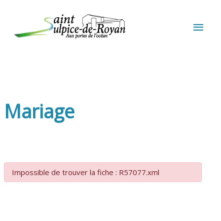
Aller au contenu
Aller au pied de page
MEN
PRIN
Mariage
Impossible de trouver la fiche : R57077.xml