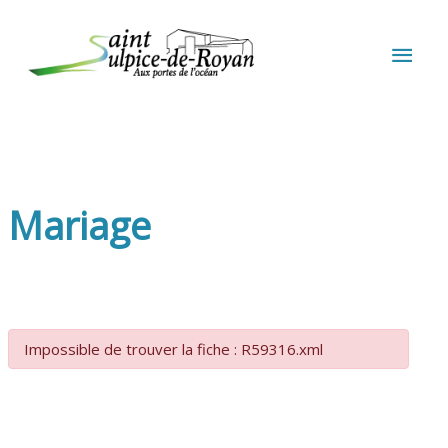
Aller au contenu
Aller au pied de page
MEN
PRIN
Mariage
Impossible de trouver la fiche : R59316.xml