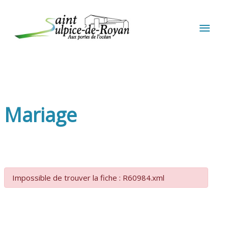
Aller au contenu
Aller au pied de page
MEN
PRIN
Mariage
Impossible de trouver la fiche : R60984.xml