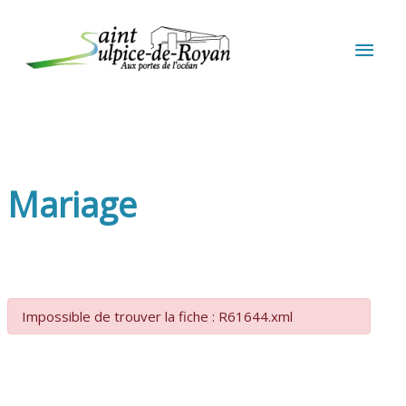
Aller au contenu
Aller au pied de page
MEN
PRIN
Mariage
Impossible de trouver la fiche : R61644.xml