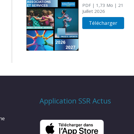
PDF
| 1,73 Mo
| 21
Juillet 2026
Télécharger
Application SSR Actus
rme