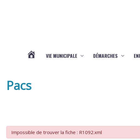
Aller au contenu
Aller au pied de page
VIE MUNICIPALE
DÉMARCHES
EN
ACTUALITÉS
Pacs
Impossible de trouver la fiche : R1092.xml