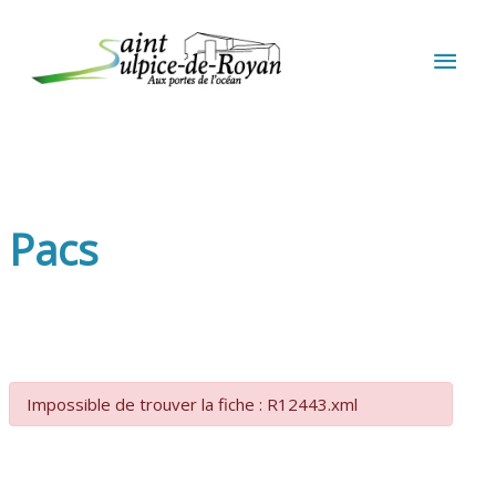
Aller au contenu
Aller au pied de page
MEN
PRIN
Pacs
Impossible de trouver la fiche : R12443.xml