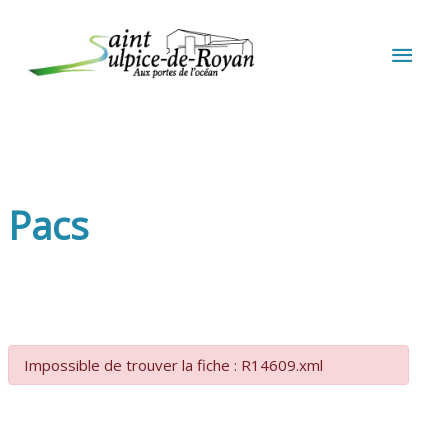
Aller au contenu
Aller au pied de page
MEN
PRIN
Pacs
Impossible de trouver la fiche : R14609.xml