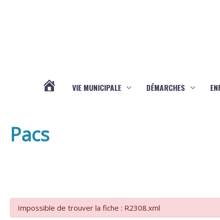
Aller au contenu
Aller au pied de page
VIE MUNICIPALE
DÉMARCHES
EN
ACTUALITÉS
Pacs
Impossible de trouver la fiche : R2308.xml