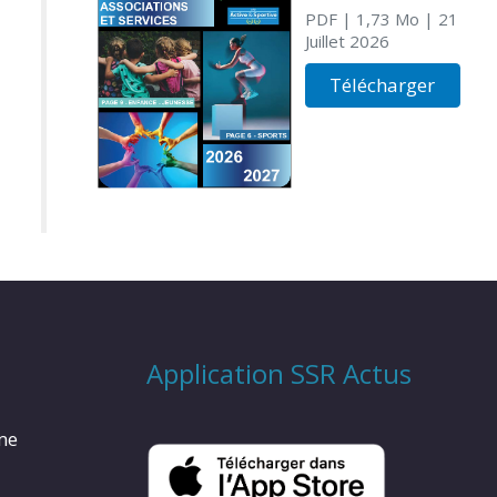
PDF
| 1,73 Mo
| 21
Juillet 2026
Télécharger
Application SSR Actus
rme