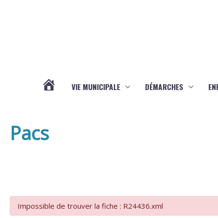
Aller au contenu
Aller au pied de page
VIE MUNICIPALE
DÉMARCHES
EN
ACTUALITÉS
Pacs
Impossible de trouver la fiche : R24436.xml