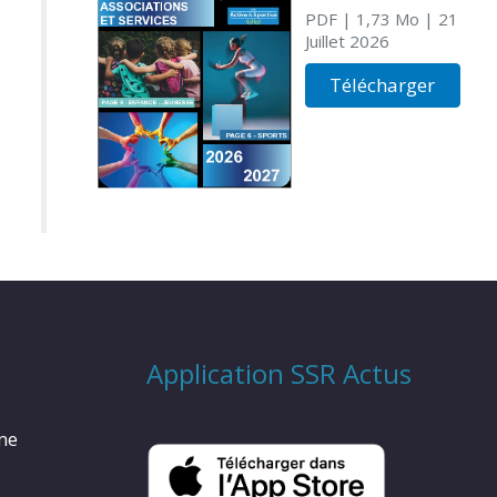
PDF
| 1,73 Mo
| 21
Juillet 2026
Télécharger
Application SSR Actus
rme