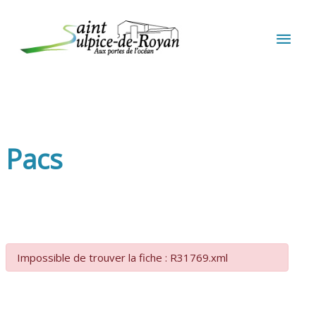
Aller au contenu
Aller au pied de page
MEN
PRIN
Pacs
Impossible de trouver la fiche : R31769.xml