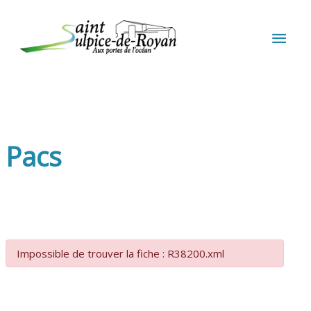
Aller au contenu
Aller au pied de page
MEN
PRIN
Pacs
Impossible de trouver la fiche : R38200.xml