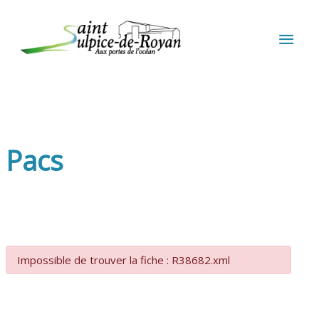
Aller au contenu
Aller au pied de page
MEN
PRIN
Pacs
Impossible de trouver la fiche : R38682.xml