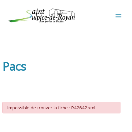
Aller au contenu
Aller au pied de page
MEN
PRIN
Pacs
Impossible de trouver la fiche : R42642.xml