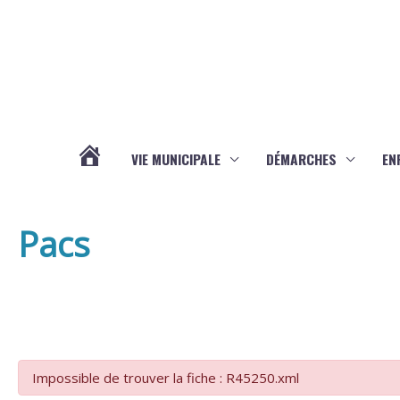
Aller au contenu
Aller au pied de page
VIE MUNICIPALE
DÉMARCHES
EN
ACTUALITÉS
Pacs
Impossible de trouver la fiche : R45250.xml