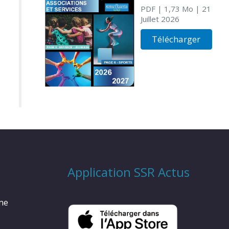
PDF
| 1,73 Mo
| 21
Juillet 2026
Télécharger
Application SSR Actus
rme