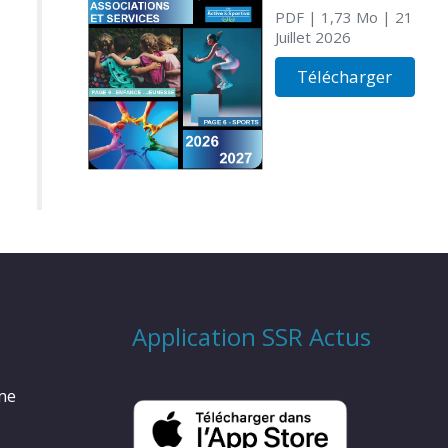
PDF
| 1,73 Mo
| 21
Juillet 2026
Télécharger
Application SSR Actus
rme