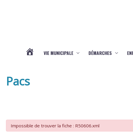
Aller au contenu
Aller au pied de page
VIE MUNICIPALE
DÉMARCHES
EN
ACTUALITÉS
Pacs
Impossible de trouver la fiche : R50606.xml