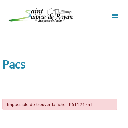
Aller au contenu
Aller au pied de page
MEN
PRIN
Pacs
Impossible de trouver la fiche : R51124.xml